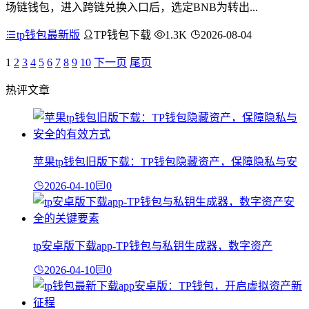
场链钱包，进入跨链兑换入口后，选定BNB为转出...
tp钱包最新版
TP钱包下载
1.3K
2026-08-04
1
2
3
4
5
6
7
8
9
10
下一页
尾页
热评文章
苹果tp钱包旧版下载：TP钱包隐藏资产，保障隐私与安
2026-04-10
0
tp安卓版下载app-TP钱包与私钥生成器，数字资产
2026-04-10
0