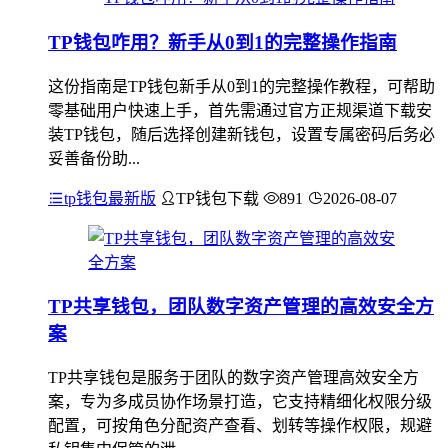
TP钱包咋用？新手从0到1的完整操作指南
这份指南是TP钱包新手从0到1的完整操作教程，可帮助
零基础用户快速上手，首先需通过官方正规渠道下载安
装TP钱包，随后选择创建新钱包，设置专属密码后务必
妥善备份助...
tp钱包最新版
TP钱包下载
891
2026-08-07
TP共享钱包，团队数字资产管理的高效安全方
案
TP共享钱包是服务于团队的数字资产管理高效安全方
案，专为多成员协作场景打造，它支持精细化权限分级
配置，可按角色分配资产查看、划转等操作权限，规避