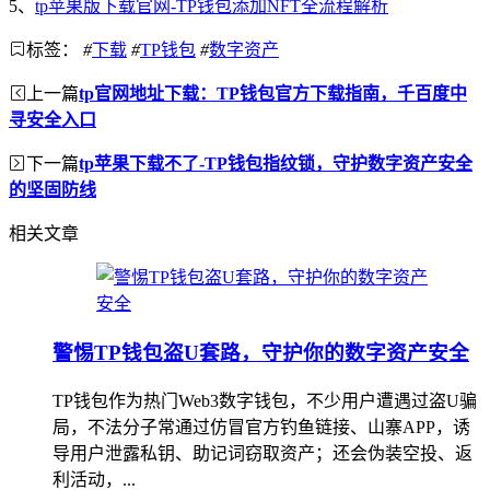
5、
tp苹果版下载官网-TP钱包添加NFT全流程解析
标签：
#
下载
#
TP钱包
#
数字资产
上一篇
tp官网地址下载：TP钱包官方下载指南，千百度中
寻安全入口
下一篇
tp苹果下载不了-TP钱包指纹锁，守护数字资产安全
的坚固防线
相关文章
警惕TP钱包盗U套路，守护你的数字资产安全
TP钱包作为热门Web3数字钱包，不少用户遭遇过盗U骗
局，不法分子常通过仿冒官方钓鱼链接、山寨APP，诱
导用户泄露私钥、助记词窃取资产；还会伪装空投、返
利活动，...