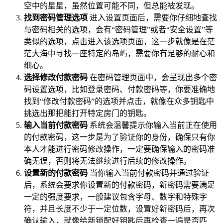
空中的星星，虽然位置可能不同，但总能被发现。
找到密码管理选项
进入设置页面后，需要你仔细地查找
与密码相关的选项，会有“密码管理”或者“安全设置”等
类似的选项，点击进入该选项页面，这一步就像是在茫
茫大海中寻找一座特定的岛屿，需要你有足够的耐心和
细心。
选择修改付款密码
在密码管理页面中，会呈现出多个密
码设置选项，比如登录密码、付款密码等，你要准确地
找到“修改付款密码”的选项并点击，就像在众多钥匙中
挑选出那把能打开特定房门的钥匙。
输入当前付款密码
系统会温馨提示你输入当前正在使用
的付款密码，这一步是为了验证你的身份，确保只有你
本人才能进行密码修改操作，一定要确保输入的密码准
确无误，否则将无法继续进行后续的修改操作。
设置新的付款密码
当你输入当前付款密码并通过验证
后，系统会要求你设置新的付款密码，新密码需要满足
一定的强度要求，一般建议包含字母、数字和特殊字
符，并且长度不少于一定位数，设置好新密码后，再次
确认输入，就像给新锁配好钥匙后再检查一遍是否匹