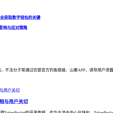
安全获取数字钱包的关键
、影响与应对策略
骗局，不法分子常通过仿冒官方钓鱼链接、山寨APP，诱导用户泄露
源真相与用户关切
kenPocket的开源真相，作为主流去中心化钱包，TokenPock