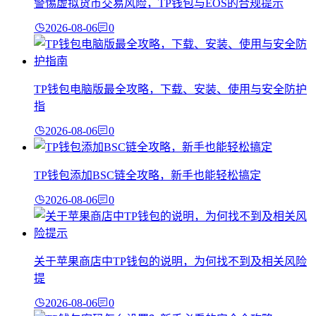
警惕虚拟货币交易风险，TP钱包与EOS的合规提示
2026-08-06
0
TP钱包电脑版最全攻略，下载、安装、使用与安全防护
指
2026-08-06
0
TP钱包添加BSC链全攻略，新手也能轻松搞定
2026-08-06
0
关于苹果商店中TP钱包的说明，为何找不到及相关风险
提
2026-08-06
0