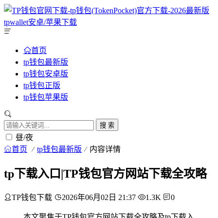
首页
tp钱包最新版
tp钱包安卓版
tp钱包正版
tp钱包苹果版
搜 索
昼/夜
首页
tp钱包最新版
内容详情
tp下载入口|TP钱包官方网站下载全攻略
TP钱包下载
2026年06月02日 21:37
1.3K
0
本文聚焦于TP钱包官方网站下载全攻略及tp下载入