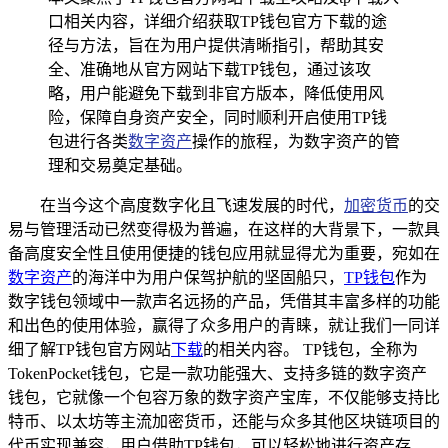
口相关内容，详细介绍获取TP钱包官方下载的途
径与方法，旨在为用户提供清晰指引，帮助其安
全、准确地从官方网站下载TP钱包，通过该攻
略，用户能避免下载到非官方版本，降低使用风
险，保障自身资产安全，同时顺利开启使用TP钱
包进行各类
数字资产
操作的旅程，为数字资产的管
理和交易奠定基础。
在当今这个高度数字化且飞速发展的时代，
加密货币
的交
易与管理活动已然变得极为普遍，在这样的大背景下，一款具
备高度安全性且使用便捷的钱包应用就显得尤为重要，宛如在
数字资产
的海洋中为用户保驾护航的坚固船只，
TP钱包
作为
数字钱包领域中一款声名远扬的产品，凭借其丰富多样的功能
和出色的使用体验，赢得了众多用户的青睐，就让我们一同详
细了解TP钱包官方网站
下载
的相关内容。 TP钱包，全称为
TokenPocket钱包，它是一款功能强大、支持多链的数字资产
钱包，它就像一个包容万象的数字资产宝库，不仅能够支持比
特币、以太坊等主流加密货币，还能与众多其他区块链项目的
代币实现兼容，用户借助TP钱包，可以轻松地进行资产存