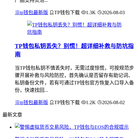
产品支持灵活...
tp钱包最新版
TP钱包下载
1.3K
2026-08-03
TP钱包私钥丢失？别慌！超详细补救与防坑指
南
当TP钱包私钥不慎丢失时，无需过度惊慌，可按规范步
骤开展补救与风险防控，首先确认是否留存有助记词、
私钥备份文件，若有可通过TP钱包官方恢复入口导入备
份，快速找回...
tp钱包最新版
TP钱包下载
1.2K
2026-08-02
最新文章