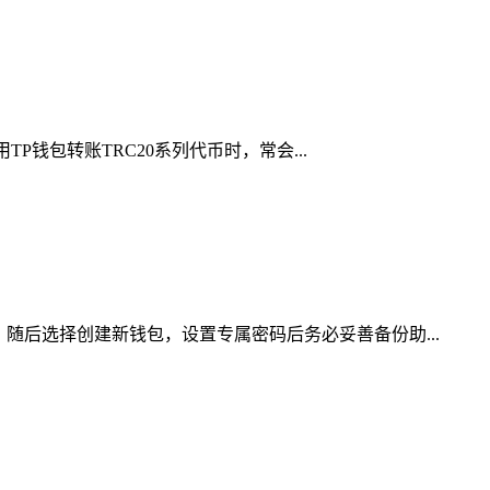
P钱包转账TRC20系列代币时，常会...
随后选择创建新钱包，设置专属密码后务必妥善备份助...