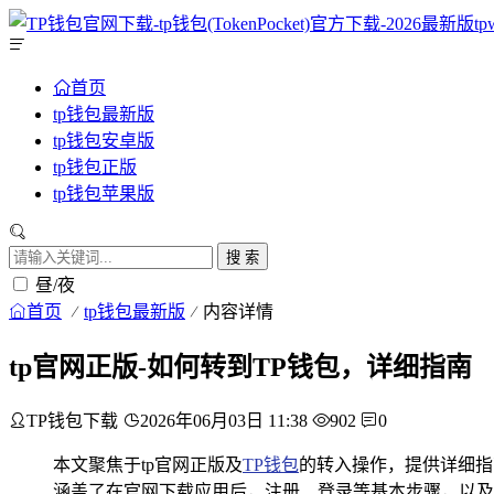
首页
tp钱包最新版
tp钱包安卓版
tp钱包正版
tp钱包苹果版
搜 索
昼/夜
首页
tp钱包最新版
内容详情
tp官网正版-如何转到TP钱包，详细指南
TP钱包下载
2026年06月03日 11:38
902
0
本文聚焦于tp官网正版及
TP钱包
的转入操作，提供详细指
涵盖了在官网下载应用后，注册、登录等基本步骤，以及