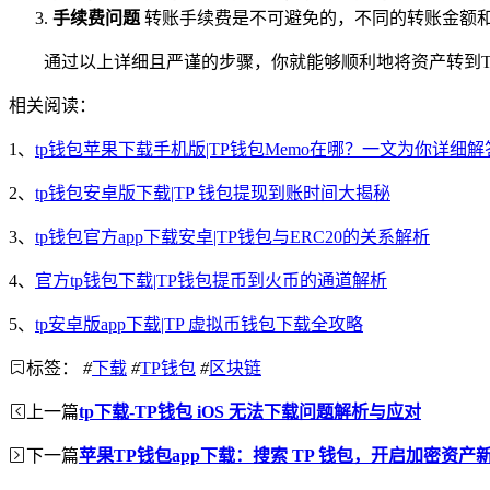
手续费问题
转账手续费是不可避免的，不同的转账金额和
通过以上详细且严谨的步骤，你就能够顺利地将资产转到
相关阅读：
1、
tp钱包苹果下载手机版|TP钱包Memo在哪？一文为你详细解
2、
tp钱包安卓版下载|TP 钱包提现到账时间大揭秘
3、
tp钱包官方app下载安卓|TP钱包与ERC20的关系解析
4、
官方tp钱包下载|TP钱包提币到火币的通道解析
5、
tp安卓版app下载|TP 虚拟币钱包下载全攻略
标签：
#
下载
#
TP钱包
#
区块链
上一篇
tp下载-TP钱包 iOS 无法下载问题解析与应对
下一篇
苹果TP钱包app下载：搜索 TP 钱包，开启加密资产