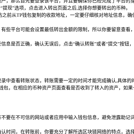
产，那么首先要登录该平台，并且要确保你已经完成了平台的身
“提现”选项，点击进入转出页面之后,选择你想要转出的币种。
贴之前从TP钱包复制的收款地址，一定要仔细核对地址信息，确
有些平台可能会设置最低转出金额的限制，所以你要留意查看，
信息是否正确，确认无误后，点击“确认转账”或者“提交”按钮
录中查看转账状态，转账需要一定的时间才能完成确认,具体的
P钱包，在相应的币种资产页面查看是否收到了转入的资产，如果
不要在不可信的网站或者应用中输入钱包信息，避免泄露助记词
认时间，在转账前，你要充分了解所选区块链网络的特点，选择