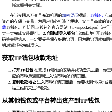
晰掌握相关步骤。
在当今瞬息万变且充满机遇的
加密货币
领域，
TP钱包
（T
资产的存储与交易，为用户精心打造了便捷、安全且高效的资产
载
TP钱包，可访问TP钱包的官方网站（tokenpocket.p
步一步完成安装即可。 2.
创建或导入钱包
当你成功打开TP钱
码等关键信息，一定要妥善保存好助记词，因为助记词就如同
钥,就能轻松完成导入。
获取TP钱包收款地址
打开TP钱包
在完成TP钱包的安装并成功登录之后，你
应的币种,就能顺利进入该币种的详情页面。
复制收款地址
进入币种详情页面后，你要找到“收款”或
描二维码来进行收款。
从其他钱包或平台转出资产到TP钱包