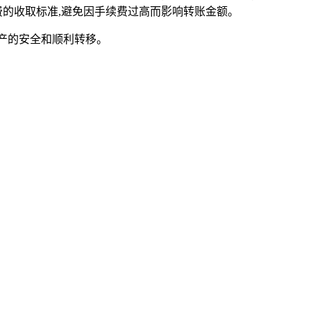
的收取标准,避免因手续费过高而影响转账金额。
产的安全和顺利转移。