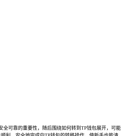
安全可靠的重要性，随后围绕如何转到TP钱包展开，可能
顺利、安全地完成向TP钱包的转移操作，使新手也能清