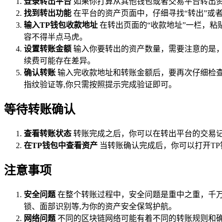
登录转出平台
如果你打算从其他钱包或者交易平台转出资
找到转出功能
在平台的资产页面中，仔细寻找“转出”或者
输入TP钱包收款地址
在转出页面的“收款地址”一栏，粘
容不得半点马虎。
设置转账金额
输入你要转出的资产数量，需要注意的是，
续费可能存在差异。
确认转账
输入完收款地址和转账金额后，要再次仔细检查
指纹验证等,你只需按照提示完成验证即可。
等待转账确认
查看转账状态
转账完成之后，你可以在转出平台的交易记
在TP钱包中查看资产
当转账确认完成后，你可以打开T
注意事项
安全问题
在整个转账过程中，安全问题是重中之重，千万
锁、面部识别等,为你的资产安全保驾护航。
网络问题
不同的区块链网络可能有着不同的转账规则和确