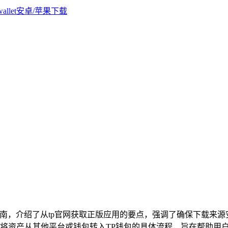
南，介绍了从tp官网获取正版应用的要点，强调了确保下载来源
将资产从其他平台或钱包转入TP钱包的具体流程，旨在帮助用户