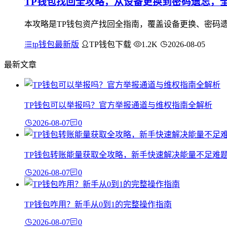
TP钱包找回全攻略，从设备更换到密码遗忘，
本攻略是TP钱包资产找回全指南，覆盖设备更换、密码
tp钱包最新版
TP钱包下载
1.2K
2026-08-05
最新文章
TP钱包可以举报吗？官方举报通道与维权指南全解析
2026-08-07
0
TP钱包转账能量获取全攻略，新手快速解决能量不足难
2026-08-07
0
TP钱包咋用？新手从0到1的完整操作指南
2026-08-07
0