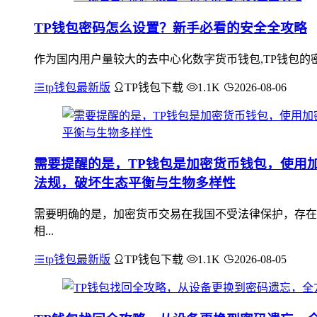
TP钱包密码怎么设置？新手必看的安全全攻略
作为国内用户量较大的去中心化数字货币钱包,TP钱包的密
tp钱包最新版
TP钱包下载
1.1K
2026-08-06
需要提醒的是，TP钱包是加密货币钱包，使用
法规，破坏生态平衡与生物多样性
需要明确的是，加密货币交易在我国不受法律保护，存在
相...
tp钱包最新版
TP钱包下载
1.1K
2026-08-05