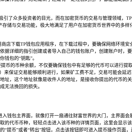
吸引了众多投资者的目光，而在加密货币的交易与管理领域，T
产存储与交易功能，极大地满足了用户在加密货币世界中的多样化
用商店下载TP钱包应用程序，在下载过程中，要确保网络环境安
依据详细的指引创建或者导入自己的钱包账户，创建账户时，要
你钱包的“钥匙”。
要提币的币种余额，不仅要确保钱包中有足够的代币可以进行提
费）来保证交易能够顺利进行，如果矿工费不足，交易可能会延迟
地址，这个地址就像是收件人的地址，是接收你提出的代币的关
成无法挽回的损失。
后进入钱包主界面，就像打开一扇通往财富世界的大门，主界面会
取的代币币种，轻轻点击进入该币种的详情页面，这里会显示该
的“提币”或者“转出”按钮，点击该按钮即可进入提币操作页面