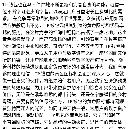
TP 钱包也在马不停蹄地不断更新和完善自身的功能，就像一
位不断学习进步的学者，以满足用户日益增长且多样化的需
求。 在竞争异常激烈的加密货币世界里，众多钱包应用如雨
后春笋般层出不穷，TP 钱包凭借其独特的黄色图标和优质卓
越的服务，在这片竞争的红海中稳稳地占据了一席之地，这个
黄色图标就像是一面高高飘扬的旗帜，引领着用户在数字资产
的浩瀚海洋中乘风破浪、奋勇前行，它不仅代表了 TP 钱包独
特的品牌形象，更成为了用户与数字资产之间一座坚固而又便
捷的桥梁，让用户能够更加顺畅地与数字资产进行互动。 随
着科技的持续进步和加密货币市场的不断发展壮大，我们有足
够的理由相信，TP 钱包的黄色图标将会更加深入人心，它就
像一位忠实的伙伴，将继续陪伴着用户，见证数字经济蓬勃发
展的辉煌历程，为用户带来更多意想不到的惊喜和实实在在的
价值，无论是在繁华喧嚣的都市街头，还是在宁静祥和的乡村
角落，只要有网络信号的地方，TP 钱包的黄色图标都将闪耀
着独特而迷人的光芒，如同守护天使一般，为用户的数字资产
遮风挡雨、保驾护航。 TP 钱包的黄色图标，它早已超越了一
个普通图标的范畴，它是品牌的生动象征，是信任的完美体