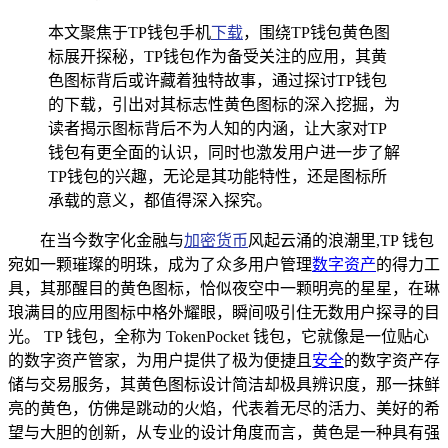
本文聚焦于TP钱包手机
下载
，围绕TP钱包黄色图
标展开探秘，TP钱包作为备受关注的应用，其黄
色图标背后或许藏着独特故事，通过探讨TP钱包
的下载，引出对其标志性黄色图标的深入挖掘，为
读者揭示图标背后不为人知的内涵，让大家对TP
钱包有更全面的认识，同时也激发用户进一步了解
TP钱包的兴趣，无论是其功能特性，还是图标所
承载的意义，都值得深入探究。
在当今数字化金融与
加密货币
风起云涌的浪潮里,TP 钱包
宛如一颗璀璨的明珠，成为了众多用户管理
数字资产
的得力工
具，其那醒目的黄色图标，恰似夜空中一颗明亮的星星，在琳
琅满目的应用图标中格外耀眼，瞬间吸引住无数用户探寻的目
光。 TP 钱包，全称为 TokenPocket 钱包，它就像是一位贴心
的数字资产管家，为用户提供了极为便捷且
安全
的数字资产存
储与交易服务，其黄色图标设计简洁却极具辨识度，那一抹鲜
亮的黄色，仿佛是跳动的火焰，代表着无尽的活力、美好的希
望与大胆的创新，从专业的设计角度而言，黄色是一种具有强