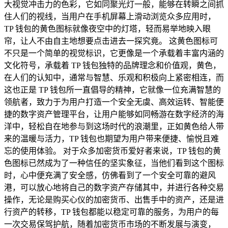
大视觉冲击力的色彩，它如同聚光灯一般，能够在转瞬之间抓
住人们的视线，当用户在手机屏幕上滑动浏览众多应用时，
TP 钱包的黄色图标就像夜空中的灯塔，轻而易举地映入眼
帘，让人不由自主地想要点击进去一探究竟。 这黄色图标可
不只是一个简单的视觉标识，它更像是一个承载着丰富内涵的
文化符号，承载着 TP 钱包独特的品牌理念和价值观，黄色，
在人们的认知中，通常与智慧、乐观和积极向上紧密相连，而
这也正是 TP 钱包所一直倡导的精神，它就像一位充满智慧的
领航者，致力于为用户打造一个安全无虞、高效运转、智能便
捷的数字资产管理平台，让用户能够如同畅游在数字经济的海
洋中，轻松自在地参与到这场时代的浪潮里，正如黄色给人带
来的温暖与活力，TP 钱包也期望为用户带来便捷、愉悦且难
忘的使用体验。 对于众多加密货币爱好者来说，TP 钱包的黄
色图标已然成为了一种信任的坚实象征，当他们看到这个图标
时，心中便充满了安全感，仿佛看到了一个安全可靠的避风
港，可以放心地将自己的数字资产存储其中，并进行各种交易
操作，无论是购买心仪的加密货币、出售手中的资产，还是进
行资产的转移，TP 钱包都能以稳定可靠的服务，为用户的每
一次交易保驾护航，随着加密货币市场的不断发展与演变，