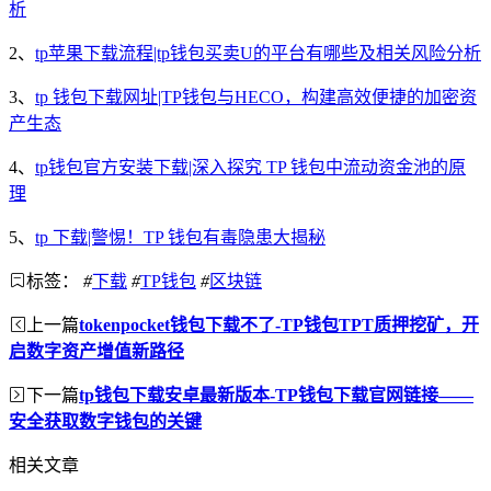
析
2、
tp苹果下载流程|tp钱包买卖U的平台有哪些及相关风险分析
3、
tp 钱包下载网址|TP钱包与HECO，构建高效便捷的加密资
产生态
4、
tp钱包官方安装下载|深入探究 TP 钱包中流动资金池的原
理
5、
tp 下载|警惕！TP 钱包有毒隐患大揭秘
标签：
#
下载
#
TP钱包
#
区块链
上一篇
tokenpocket钱包下载不了-TP钱包TPT质押挖矿，开
启数字资产增值新路径
下一篇
tp钱包下载安卓最新版本-TP钱包下载官网链接——
安全获取数字钱包的关键
相关文章