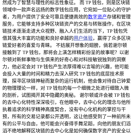
然成为了智慧与理性的标志性象征。 而 TP 钱包，则是区块链
领域中一款声名远扬的数字钱包应用，它宛如一位贴心的守护
者，为用户提供了安全可靠且便捷高效的
数字资产
存储和管理
服务，它能够支持多种区块链资产的交易与转账操作，在区块
链技术逐渐走进大众视野、融入人们生活的当下，TP 钱包凭
借其强大丰富的功能和良好卓越的
用户体验
，赢得了众多区块
链爱好者的喜爱与青睐。 不妨展开想象的翅膀，倘若谢尔顿
接触到了 TP 钱包，那将会上演怎样精彩纷呈的故事呢？以谢
尔顿对新鲜事物与生俱来的好奇心和对科技敏锐独到的洞察
力，他必定会对 TP 钱包产生浓厚得难以言喻的兴趣，他可能
会投入大量的时间和精力去深入研究 TP 钱包的底层技术原
理，探寻区块链神秘而复杂的运行机制，他会像对待自己钟爱
的物理理论一样，对 TP 钱包的每一个细微之处进行细致入微
的剖析，试图揭开其中隐藏的奥秘。 谢尔顿或许会被 TP 钱包
的去中心化特性深深吸引，在他眼中，去中心化的理念与他所
执着追求的科学精神高度契合，没有中心化机构的掌控与干
预，所有的交易记录都公开透明，这让他感受到了一种前所未
有的公平与自由，他可能会兴奋得手舞足蹈，向他的朋友们滔
滔不绝地解释区块链的去中心化是如何确保数字资产的安全以