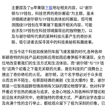
主要提及了tp苹果版
下载
地址相关内容，以“谢尔
顿与TP钱包，科技世界的奇妙邂逅”为主题，虽未
详细阐述谢尔顿与TP钱包具体如何邂逅，但可推
测围绕TP钱包在苹果端下载展开相关内容，可能
会涉及TP钱包在科技领域展现出的独特魅力，以
及与谢尔顿所代表的某种科技元素产生的奇妙关
联，吸引读者去探寻其中的科技奥秘和有趣故事。
在当今这个科技如疾驰列车般飞速发展的时代,各种各样
新颖奇特的科技产品和创新应用如雨后春笋般不断涌现，全方
位地改变着我们的生活方式和生活体验，而“谢尔顿”与“TP 钱
包”这两个初看之下毫无关联的元素，竟在科技的广阔舞台上
擦出了奇妙绝伦的火花。 谢尔顿，这个名字想必对于众多观
众而言并不陌生，在那部经典的美剧《生活大爆炸》里，谢尔
顿是一位智商超群但情商稍有欠缺的理论物理学家，他对科学
怀着近乎狂热的痴迷与追求，全身心地投入到各种科学理论和
前沿技术的研究中，他那独特的思维方式、严谨的治学态度以
及充满个性的言行举止，都给观众留下了极为深刻的印象，已