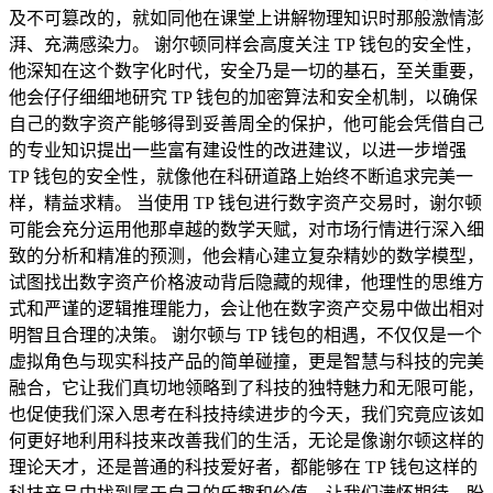
及不可篡改的，就如同他在课堂上讲解物理知识时那般激情澎
湃、充满感染力。 谢尔顿同样会高度关注 TP 钱包的安全性，
他深知在这个数字化时代，安全乃是一切的基石，至关重要，
他会仔仔细细地研究 TP 钱包的加密算法和安全机制，以确保
自己的数字资产能够得到妥善周全的保护，他可能会凭借自己
的专业知识提出一些富有建设性的改进建议，以进一步增强
TP 钱包的安全性，就像他在科研道路上始终不断追求完美一
样，精益求精。 当使用 TP 钱包进行数字资产交易时，谢尔顿
可能会充分运用他那卓越的数学天赋，对市场行情进行深入细
致的分析和精准的预测，他会精心建立复杂精妙的数学模型，
试图找出数字资产价格波动背后隐藏的规律，他理性的思维方
式和严谨的逻辑推理能力，会让他在数字资产交易中做出相对
明智且合理的决策。 谢尔顿与 TP 钱包的相遇，不仅仅是一个
虚拟角色与现实科技产品的简单碰撞，更是智慧与科技的完美
融合，它让我们真切地领略到了科技的独特魅力和无限可能，
也促使我们深入思考在科技持续进步的今天，我们究竟应该如
何更好地利用科技来改善我们的生活，无论是像谢尔顿这样的
理论天才，还是普通的科技爱好者，都能够在 TP 钱包这样的