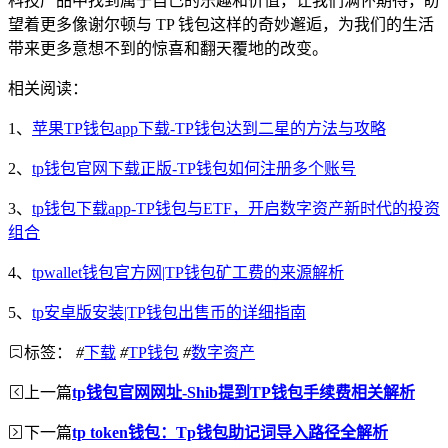
科技产品中找到属于自己的乐趣和价值，让我们满怀期待，盼
望着更多像谢尔顿与 TP 钱包这样的奇妙邂逅，为我们的生活
带来更多意想不到的惊喜和翻天覆地的改变。
相关阅读：
1、
苹果TP钱包app下载-TP钱包达到二星的方法与攻略
2、
tp钱包官网下载正版-TP钱包如何注册多个账号
3、
tp钱包下载app-TP钱包与ETF，开启数字资产新时代的投资
组合
4、
tpwallet钱包官方网|TP钱包矿工费的来源解析
5、
tp安卓版安装|TP钱包出售币的详细指南
标签：
#
下载
#
TP钱包
#
数字资产
上一篇
tp钱包官网网址-Shib提到TP钱包手续费相关解析
下一篇
tp token钱包：Tp钱包助记词导入路径全解析