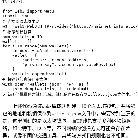
代码示例：
from web3 import Web3

import json

# 连接到以太坊主网

w3 = Web3(Web3.HTTPProvider('https://mainnet.infura.io/
# 批量创建钱包

num_wallets = 10

wallets = []

for i in range(num_wallets):

    account = w3.eth.account.create()

    wallet = {

        "address": account.address,

        "private_key": account.privateKey.hex()

    }

    wallets.append(wallet)

# 将钱包信息保存到文件

with open('wallets.json', 'w') as f:

    json.dump(wallets, f, indent=4)

print("批量创建钱包完成，钱包信息已保存到wallets.json文件中。"
上述代码通过
库成功创建了10个以太坊钱包，并将钱
web3
包的地址和私钥保存到
文件中，需要特别注意的
wallets.json
是，这里创建的是以太坊钱包，而TP钱包支持多种区块链网
络，如比特币、EOS等，不同网络的创建方式可能会存在差
异，就像不同的交通工具，其驾驶方式和规则也各不相同。