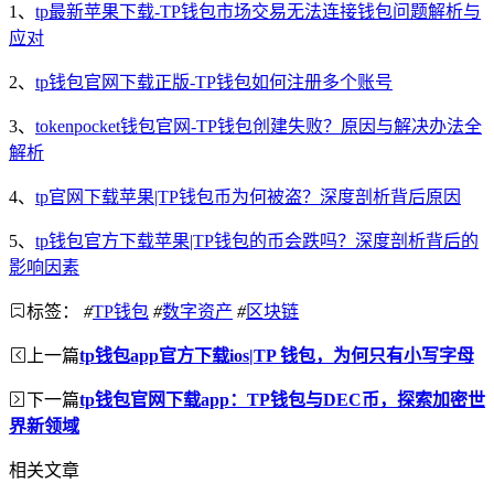
1、
tp最新苹果下载-TP钱包市场交易无法连接钱包问题解析与
应对
2、
tp钱包官网下载正版-TP钱包如何注册多个账号
3、
tokenpocket钱包官网-TP钱包创建失败？原因与解决办法全
解析
4、
tp官网下载苹果|TP钱包币为何被盗？深度剖析背后原因
5、
tp钱包官方下载苹果|TP钱包的币会跌吗？深度剖析背后的
影响因素
标签：
#
TP钱包
#
数字资产
#
区块链
上一篇
tp钱包app官方下载ios|TP 钱包，为何只有小写字母
下一篇
tp钱包官网下载app：TP钱包与DEC币，探索加密世
界新领域
相关文章