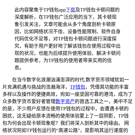
此内容聚焦于TP钱包app
下载
及TP钱包卡顿问题的
深度解析，在TP钱包广泛应用的当下，其卡顿现
象引发关注，文章可能会从多个角度剖析卡顿原
因，比如网络状况不佳、设备性能限制、软件自身
代码优化不足等，对TP钱包卡顿问题进行深度探
究，有助于用户更好地了解该钱包在使用过程中出
现的状况，也能为后续提升使用体验、解决卡顿问
题提供参考，为TP钱包的使用者带来实用的信
息。
在当今数字化浪潮汹涌澎湃的时代,数字货币领域犹如一
片充满机遇与挑战的浩瀚海洋，
TP钱包
，凭借其功能的丰富
多样以及操作的便捷高效，宛如一座坚固可靠的港湾，成为了
众多数字货币爱好者管理
数字资产
的首选工具之一，美中不足
的是，不少用户反馈在使用TP钱包的过程中，会遭遇卡顿的
困扰，这无疑给原本流畅的使用体验蒙上了一层阴影，TP钱
包为何会出现卡顿现象呢？我们将深入剖析其中的缘由。 网
络状况宛如TP钱包运行的“高速公路”，是影响其运行速度的