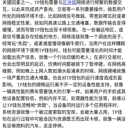
关键因素之一，TP钱包需要与
区块链
网络进行频繁的数据交
互，以此来完成资产查询、交易等一系列重要操作，倘若用户
所处的网络环境不佳，比如网络信号微弱、带宽捉襟见肘或者
网络稳定性差，就如同高速公路上交通堵塞，数据传输会变得
缓慢，进而导致TP钱包出现卡顿现象。 在一些偏远地区，或
是信号覆盖存在短板的地方，网络连接就像一个调皮的孩子，
经常玩“失踪”，或者速度慢得像蜗牛爬行，当用户在这样糟糕
的网络环境下使用TP钱包时，钱包可能需要漫长的时间才能
加载出资产信息，就像一个行动迟缓的老人；在进行交易时，
也会出现明显的延迟，仿佛时间都被按下了暂停键，在网络高
峰期，例如晚上上网人数如潮水般涌来的时候，网络拥堵就像
一场严重的交通大堵塞，也会对TP钱包的运行速度造成负面
影响。 TP钱包的顺畅运行离不开一定的设备性能支持，就像
一辆高性能的赛车需要强大的引擎一样，如果用户的手机或其
他设备配置较低，例如内存不足、处理器性能欠佳等，就难以
让TP钱包流畅地“奔跑”，当设备同时运行多个应用程序时，
系统资源就像一个被过度索取的宝库，会被大量占用，TP钱
包在运行过程中可能会因为资源匮乏而出现卡顿，就像一辆没
有足够燃料的汽车，走走停停。