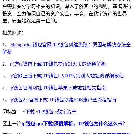
户需要充分学习相关的知识，深入了解其中的规则，谨慎进行
投资，全力确保自己的资产安全，毕竟，在数字资产的世界
里，安全始终是第一位的。
相关阅读：
1、
tokenpocket钱包官网-TP钱包创建失败？原因与解决办法全
解析
2、
官方tp钱包下载|TP钱包提币到火币的通道解析
3、
tp官网正版下载|TP钱包USDT转到别人地址的详细教程
4、
tp钱包官网网址|TP钱包苹果下载地址相关指南
5、
tp钱包2.0官网下载|TP钱包创建EOS账户全流程指南
标签：
#
下载
#
TP钱包
#
数字资产
上一篇
tp钱包app下载|深度解析，TP钱包为什么这么卡？