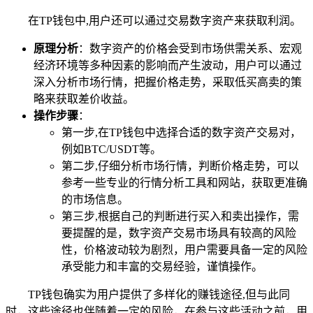
在TP钱包中,用户还可以通过交易数字资产来获取利润。
原理分析
：数字资产的价格会受到市场供需关系、宏观
经济环境等多种因素的影响而产生波动，用户可以通过
深入分析市场行情，把握价格走势，采取低买高卖的策
略来获取差价收益。
操作步骤
：
第一步,在TP钱包中选择合适的数字资产交易对，
例如BTC/USDT等。
第二步,仔细分析市场行情，判断价格走势，可以
参考一些专业的行情分析工具和网站，获取更准确
的市场信息。
第三步,根据自己的判断进行买入和卖出操作，需
要提醒的是，数字资产交易市场具有较高的风险
性，价格波动较为剧烈，用户需要具备一定的风险
承受能力和丰富的交易经验，谨慎操作。
TP钱包确实为用户提供了多样化的赚钱途径,但与此同
时，这些途径也伴随着一定的风险，在参与这些活动之前，用