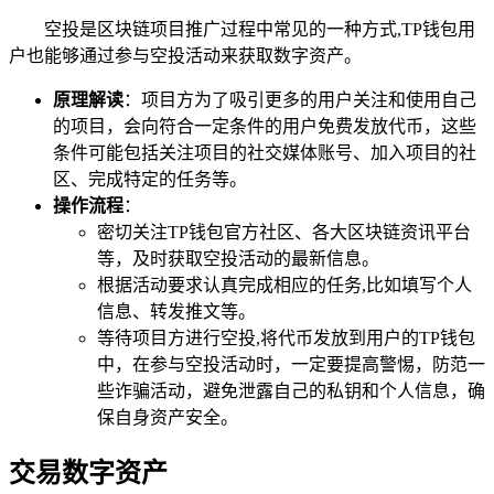
空投是区块链项目推广过程中常见的一种方式,TP钱包用
户也能够通过参与空投活动来获取数字资产。
原理解读
：项目方为了吸引更多的用户关注和使用自己
的项目，会向符合一定条件的用户免费发放代币，这些
条件可能包括关注项目的社交媒体账号、加入项目的社
区、完成特定的任务等。
操作流程
：
密切关注TP钱包官方社区、各大区块链资讯平台
等，及时获取空投活动的最新信息。
根据活动要求认真完成相应的任务,比如填写个人
信息、转发推文等。
等待项目方进行空投,将代币发放到用户的TP钱包
中，在参与空投活动时，一定要提高警惕，防范一
些诈骗活动，避免泄露自己的私钥和个人信息，确
保自身资产安全。
交易数字资产