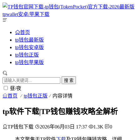
首页
tp钱包最新版
tp钱包安卓版
tp钱包正版
tp钱包苹果版
搜 索
昼/夜
首页
tp钱包正版
内容详情
tp软件下载|TP钱包赚钱攻略全解析
TP钱包下载
2026年06月03日 17:37
1.3K
0
本文聚焦于TP软件
下载
及TP钱包赚钱攻略，详细