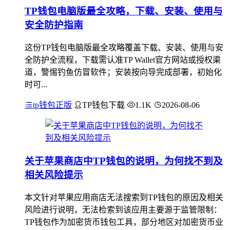
TP钱包电脑版最全攻略，下载、安装、使用与
安全防护指南
这份TP钱包电脑版最全攻略覆盖下载、安装、使用与安
全防护全流程，下载需认准TP Wallet官方网站或授权渠
道，警惕钓鱼仿冒软件；安装按向导完成部署，初始化
时可...
tp钱包正版
TP钱包下载
1.1K
2026-08-06
关于苹果商店中TP钱包的说明，为何找不到及
相关风险提示
本文针对苹果应用商店无法搜索到TP钱包的原因及相关
风险进行说明，无法检索到该应用主要源于监管限制：
TP钱包作为加密货币钱包工具，部分地区对加密货币业